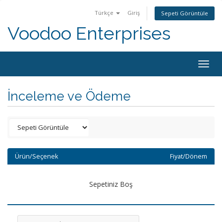
Türkçe
Giriş
Sepeti Görüntüle
Voodoo Enterprises
Togg
navig
İnceleme ve Ödeme
Ürün/Seçenek
Fiyat/Dönem
Sepetiniz Boş