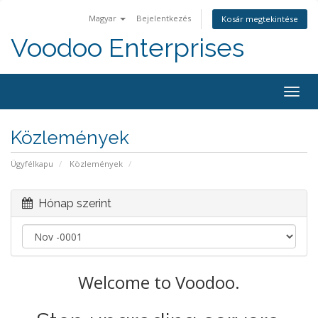
Magyar
Bejelentkezés
Kosár megtekintése
Voodoo Enterprises
Togg
navig
Közlemények
Ügyfélkapu
Közlemények
Hónap szerint
Welcome to Voodoo.